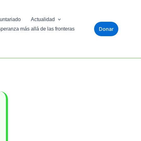
untariado
Actualidad
Donar
eranza más allá de las fronteras