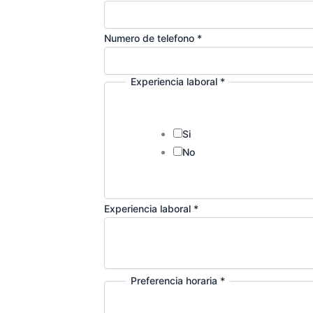
Numero de telefono
*
Experiencia laboral
*
Si
No
Experiencia laboral
*
Preferencia horaria
*
N
u